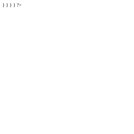
} } } } ?>